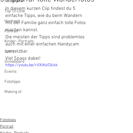
Neuigkeiten
In diesem kurzen Clip findest du 5 
Top 10 Liste
einfache Tipps, wie du beim Wandern 
Hochzeit
mit der Familie ganz einfach tolle Fotos 
machen kannst.
Portrait
Die meisten der Tipps sind problemlos 
Kinder- Portraits
auch mit einer einfachen Handycam 
umsetzbar.
Sport
Viel Spass dabei!
Snowboard
https://youtu.be/rVXlKs03ckk
Events
Fototipps
Making of
Fototipps
Portrait