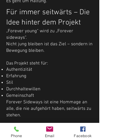
Es geht um Haltung.
Für immer seitwärts – Die
Idee hinter dem Projekt
„Forever young“ wird zu „Forever
sideways“.
Nicht jung bleiben ist das Ziel – sondern in
Bewegung bleiben.
ekt steht für:
Das Proj
Authentizität
Erfahrung
Stil
Durchhaltewillen
Gemeinschaft
Forever Sideways ist eine Hommage an
alle, die nie aufgehört haben, seitwärts zu
stehen.
Wer kann Teil von Forever
Sideways werden?
Phone
Email
Facebook