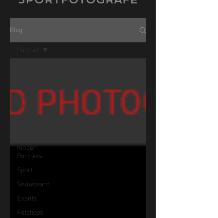
Blog
Portrait
Alle Posts
Neuigkeiten
Top 10
Liste
Hochzeit
Portrait
Kinder-
Portraits
Sport
Snowboard
Events
Fototipps