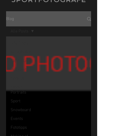
Blog
Alle Posts
Alle Posts
Neuigkeiten
Top 10 Liste
Hochzeit
Portrait
Kinder-
Portraits
Sport
Snowboard
Events
Fototipps