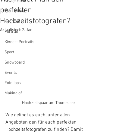
Neuigkeiten
perfekten
Top 10 Liste
Hochzeitsfotografen?
Hochzeit
Aktualisiert:
2. Jan.
Portrait
Kinder- Portraits
Sport
Snowboard
Events
Fototipps
Making of
Hochzeitspaar am Thunersee
Wie gelingt es euch, unter allen 
Angeboten den für euch perfekten 
Hochzeitsfotografen zu finden? Damit 