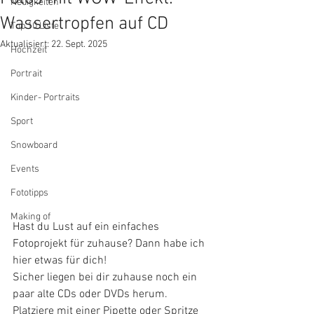
Neuigkeiten
Wassertropfen auf CD
Top 10 Liste
Aktualisiert:
22. Sept. 2025
Hochzeit
Portrait
Kinder- Portraits
Sport
Snowboard
Events
Fototipps
Making of
Hast du Lust auf ein einfaches 
Fotoprojekt für zuhause? Dann habe ich 
hier etwas für dich!
Sicher liegen bei dir zuhause noch ein 
paar alte CDs oder DVDs herum. 
Platziere mit einer Pipette oder Spritze 