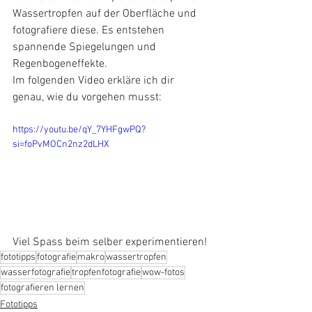
Wassertropfen auf der Oberfläche und 
fotografiere diese. Es entstehen 
spannende Spiegelungen und 
Regenbogeneffekte.
Im folgenden Video erkläre ich dir 
genau, wie du vorgehen musst:
https://youtu.be/qY_7YHFgwPQ?
si=foPvMOCn2nz2dLHX
Viel Spass beim selber experimentieren!
fototipps
fotografie
makro
wassertropfen
wasserfotografie
tropfenfotografie
wow-fotos
fotografieren lernen
Fototipps