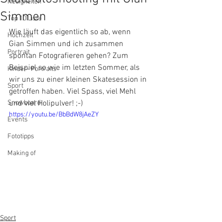
Neuigkeiten
Simmen
Top 10 Liste
Wie läuft das eigentlich so ab, wenn 
Hochzeit
Gian Simmen und ich zusammen 
Portrait
spontan Fotografieren gehen? Zum 
Beispiel so wie im letzten Sommer, als 
Kinder- Portraits
wir uns zu einer kleinen Skatesession in 
Sport
getroffen haben. Viel Spass, viel Mehl 
Snowboard
und viel Holipulver! ;-)
https://youtu.be/BbBdW8jAeZY
Events
Fototipps
Making of
Sport